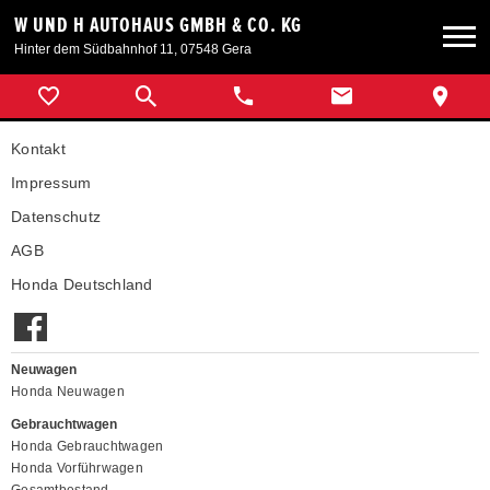
W UND H AUTOHAUS GMBH & CO. KG
Hinter dem Südbahnhof 11, 07548 Gera
Neuwagen
Kontakt
Gebrauchtwagen
Impressum
Datenschutz
Angebote
AGB
Honda Deutschland
Service & Zubehör
Unser Autohaus
Neuwagen
Honda Neuwagen
Gebrauchtwagen
ebike-gera.de
Honda Gebrauchtwagen
Honda Vorführwagen