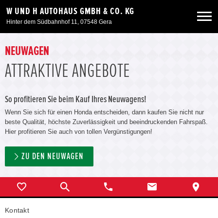
W UND H AUTOHAUS GMBH & CO. KG
Hinter dem Südbahnhof 11, 07548 Gera
Neuwagen
NEUWAGEN
ATTRAKTIVE ANGEBOTE
Gebrauchtwagen
So profitieren Sie beim Kauf Ihres Neuwagens!
Angebote
Wenn Sie sich für einen Honda entscheiden, dann kaufen Sie nicht nur
beste Qualität, höchste Zuverlässigkeit und beeindruckenden Fahrspaß.
Hier profitieren Sie auch von tollen Vergünstigungen!
Service & Zubehör
ZU DEN NEUWAGEN
Unser Autohaus
ebike-gera.de
Kontakt