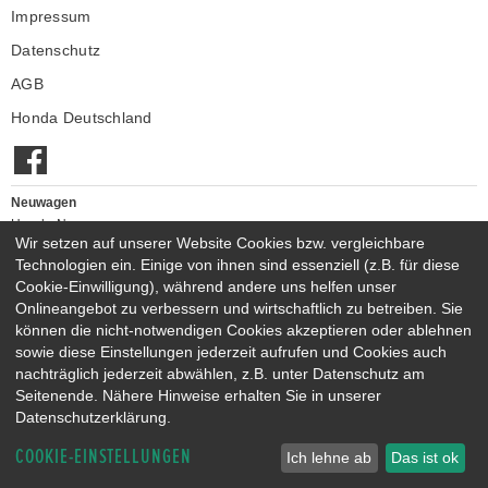
Impressum
Datenschutz
AGB
Honda Deutschland
Neuwagen
Honda Neuwagen
Wir setzen auf unserer Website Cookies bzw. vergleichbare
Gebrauchtwagen
Technologien ein. Einige von ihnen sind essenziell (z.B. für diese
Honda Gebrauchtwagen
Cookie-Einwilligung), während andere uns helfen unser
Honda Vorführwagen
Onlineangebot zu verbessern und wirtschaftlich zu betreiben. Sie
Gesamtbestand
können die nicht-notwendigen Cookies akzeptieren oder ablehnen
sowie diese Einstellungen jederzeit aufrufen und Cookies auch
NEUWAGENMODELLE
nachträglich jederzeit abwählen, z.B. unter Datenschutz am
HONDA JAZZ E:HEV
HONDA CIVIC E:HEV
Seitenende. Nähere Hinweise erhalten Sie in unserer
HONDA PRELUDE E:HEV
HONDA HR-V E:HEV
Datenschutzerklärung.
HONDA ZR-V E:HEV
HONDA CR-V E:HEV & E:PHEV
COOKIE-EINSTELLUNGEN
Ich lehne ab
Das ist ok